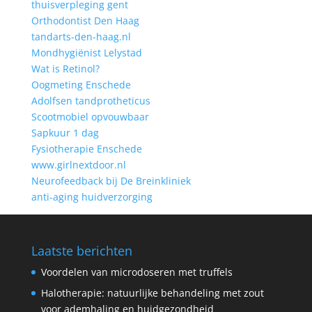
thuisverpleging gent
Orthodontist Den Haag
tandarts-den-haag.nl
Mondhygiënist Lelystad
Wat is Retinol?
Oogmeting Enschede
Adolfsen tandprotheticus
Scootmobiel opvouwbaar
Sapkuur 1 dag
Fysiotherapie Enschede
www.girlnextdoor.nl
Neurofeedback bij De Breinkliniek
anti-aging huidverzorging
Laatste berichten
Voordelen van microdoseren met truffels
Halotherapie: natuurlijke behandeling met zout
voor ademhaling en huidgezondheid