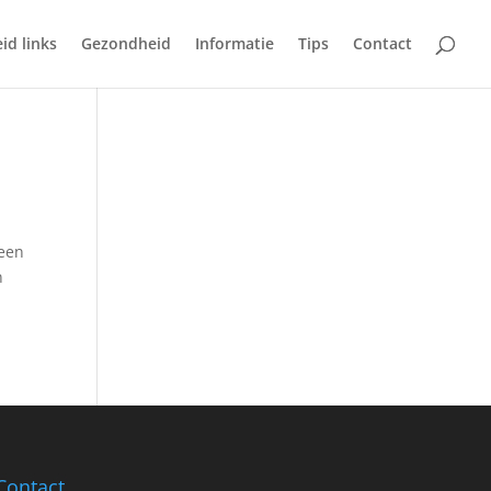
id links
Gezondheid
Informatie
Tips
Contact
 een
n
Contact