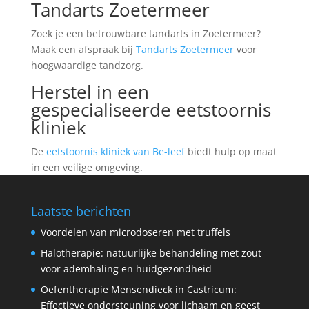
Tandarts Zoetermeer
Zoek je een betrouwbare tandarts in Zoetermeer?
Maak een afspraak bij
Tandarts Zoetermeer
voor
hoogwaardige tandzorg.
Herstel in een
gespecialiseerde eetstoornis
kliniek
De
eetstoornis kliniek van Be-leef
biedt hulp op maat
in een veilige omgeving.
Laatste berichten
Voordelen van microdoseren met truffels
Halotherapie: natuurlijke behandeling met zout
voor ademhaling en huidgezondheid
Oefentherapie Mensendieck in Castricum:
Effectieve ondersteuning voor lichaam en geest