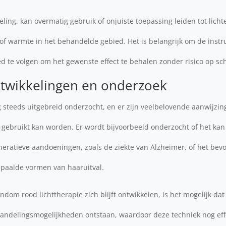
eling, kan overmatig gebruik of onjuiste toepassing leiden tot licht
d of warmte in het behandelde gebied. Het is belangrijk om de instr
d te volgen om het gewenste effect te behalen zonder risico op sc
twikkelingen en onderzoek
 steeds uitgebreid onderzocht, en er zijn veelbelovende aanwijzin
 gebruikt kan worden. Er wordt bijvoorbeeld onderzocht of het kan
ratieve aandoeningen, zoals de ziekte van Alzheimer, of het bev
paalde vormen van haaruitval.
om rood lichttherapie zich blijft ontwikkelen, is het mogelijk dat
ndelingsmogelijkheden ontstaan, waardoor deze techniek nog effe