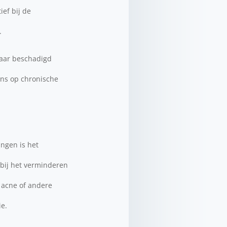
ef bij de
.
naar beschadigd
ans op chronische
ingen is het
 bij het verminderen
 acne of andere
ie.