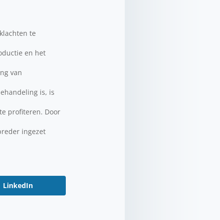
klachten te
oductie en het
ing van
ehandeling is, is
te profiteren. Door
breder ingezet
LinkedIn