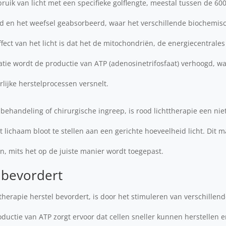
ruik van licht met een specifieke golflengte, meestal tussen de 6
uid en het weefsel geabsorbeerd, waar het verschillende biochemis
ffect van het licht is dat het de mitochondriën, de energiecentrales
atie wordt de productie van ATP (adenosinetrifosfaat) verhoogd, wa
rlijke herstelprocessen versnelt.
behandeling of chirurgische ingreep, is rood lichttherapie een ni
 lichaam bloot te stellen aan een gerichte hoeveelheid licht. Dit ma
en, mits het op de juiste manier wordt toegepast.
 bevordert
herapie herstel bevordert, is door het stimuleren van verschillend
ductie van ATP zorgt ervoor dat cellen sneller kunnen herstellen 