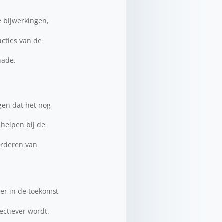
e bijwerkingen,
ucties van de
hade.
gen dat het nog
 helpen bij de
orderen van
 er in de toekomst
ctiever wordt.